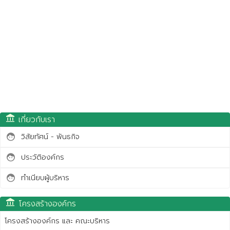
account_balance
เกี่ยวกับเรา
วิสัยทัศน์ - พันธกิจ
face
ประวัติองค์กร
face
ทำเนียบผู้บริหาร
face
account_balance
โครงสร้างองค์กร
โครงสร้างองค์กร และ คณะบริหาร