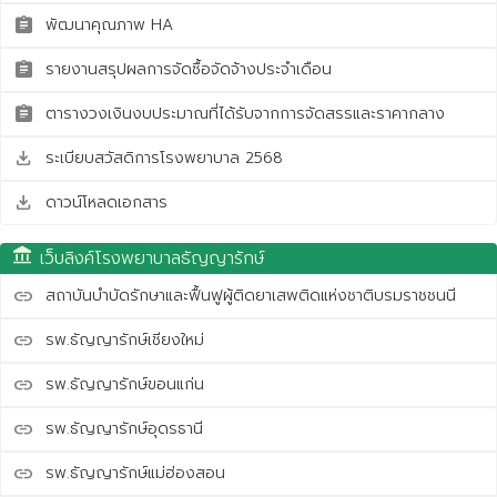
พัฒนาคุณภาพ HA
assignment
รายงานสรุปผลการจัดซื้อจัดจ้างประจำเดือน
assignment
ตารางวงเงินงบประมาณที่ได้รับจากการจัดสรรและราคากลาง
assignment
ระเบียบสวัสดิการโรงพยาบาล 2568
save_alt
ดาวน์โหลดเอกสาร
save_alt
account_balance
เว็บลิงค์โรงพยาบาลธัญญารักษ์
สถาบันบำบัดรักษาและฟื้นฟูผู้ติดยาเสพติดแห่งชาติบรมราชชนนี
link
รพ.ธัญญารักษ์เชียงใหม่
link
รพ.ธัญญารักษ์ขอนแก่น
link
รพ.ธัญญารักษ์อุดรธานี
link
รพ.ธัญญารักษ์แม่ฮ่องสอน
link