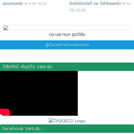
สอบถามครับ
8-1-59 16.32
โทรไปติดต่อที่ รพ. ไม่ได้เลยครับ
8-12-
58 20.20
ดร.นพ.กนก อุตวิชัย
ผู้อำนวยการโรงพยาบาล
วิสัยทัศน์ พันธกิจ รพธ.สข.
facebook รพธ.สข.