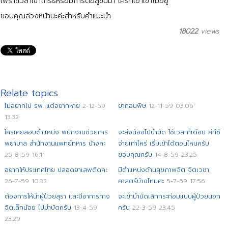
เพราะเวลาเขาโกรธหรือมีการต่อสู้ขึ้นมา ใครก็เอาเขาไม่อยู่
ขอบคุณล่วงหน้านะค่ะสำหรับคำแนะนำ
18022
views
Relate topics
ไม่อยากไป รพ. แต่อยากหาย
2-12-59
ยาถอนพิษ
12-11-59 03.06
13.32
ใครเคยสอบตำแหน่ง พนักงานช่วยการ
จะส่งน้องไปบำบัด ใช้เวลากี่เดือน ค่าใช้
พยาบาล สำนักงานแพทย์ทหาร บ้างคะ
จ่ายเท่าไหร่ เริ่มเข้าได้ตอนไหนครับ
25-8-59 16.11
ขอบคุณครับ
14-8-59 23.25
อยากให้ประเทศไทย ปลอดยาเสพติดคะ
มีตำแหน่งด้านสุขภาพจิต จิตเวชา
26-7-59 10.33
ศาสตร์บ้างไหมคะ
5-7-59 17.56
ต้องการให้นำผู้ป่วยสุรา และมีอาการทาง
จะเข้าบำบัดเลิกกระท่อมแบบผู้ป่วยนอก
จิตเล็กน้อย ไปบำบัดครับ
13-4-59
ครับ
22-3-59 23.45
23.29