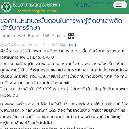
Menu
Select Language
▼
menu
ขอคำแนะนำและขั้นตอนในการพาผู้ติดยาเสพติด
เข้ารับการรักษา
qr_code
หน้าหลัก
Web Board
868
Sign in
by
ปภัสร์ธนัน
( IP : 1...129 )
|
Tags :
กระทู้
@30-4-59 10.04
คือพี่ชายอายุ30ปี เสพยาเสพติดหลายประเภท เปลี่ยนไปเรื่อยๆ รวมๆระยะ
เวลาในการเสพ ประมาณ 6-8 ปี
ช่วงแรกๆจะมีพฤติกรรมชอบขโมยของภายในบ้าน พอช่วงหลังๆเริ่มทำร้าย
บุคคลภายในบ้าน ทำร้ายภรรยาและแม่ ชอบชวนทะเลาะ และยับยั้งอารมณ์ของ
ตนเองไม่ค่อยได้ ก่อนหน้านี้เคยเข้ารับการบำบัดกับทางโรงพยาบาล คือ ทาน
ยาที่โรงพยาบาลทุกวัน แบบไม่ต้องadmit
ไปทานยาแล้วกลับบ้านได้ ทำได้ประมาณ2-3สัปดาห์ (ไม่แน่ใจ) ก็กลับมาเสพยา
เหมือนเดิม
ทางครอบครัวจะช่วยเขาได้อย่างไรบ้าง? และหากต้องการให้เขามารักษาที่ โรง
พยาบาลธัญญาลักษณ์ที่เกาะเเต้ว ต้องทำอย่างไรบ้าง ค่าใช้จ่ายอยู่ที่เท่าไหร่
เคยพูดให้เขามาบำบัด และเขาไม่ยอมมา จะทำอย่างไรดี เพราะที่บ้านมีแต่ผู้
หญิง คงจับเขาให้มาบำบัดไม่ได้