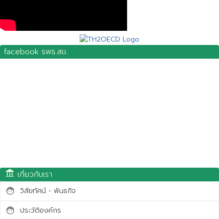
facebook รพธ.สข.
account_balance
เกี่ยวกับเรา
วิสัยทัศน์ - พันธกิจ
face
ประวัติองค์กร
face