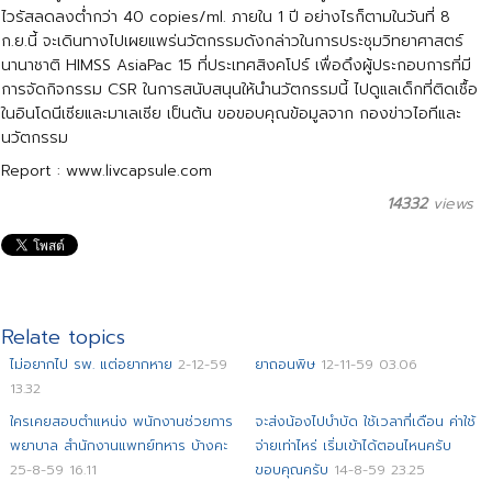
ไวรัสลดลงต่ำกว่า 40 copies/ml. ภายใน 1 ปี อย่างไรก็ตามในวันที่ 8
ก.ย.นี้ จะเดินทางไปเผยแพร่นวัตกรรมดังกล่าวในการประชุมวิทยาศาสตร์
นานาชาติ HIMSS AsiaPac 15 ที่ประเทศสิงคโปร์ เพื่อดึงผู้ประกอบการที่มี
การจัดกิจกรรม CSR ในการสนับสนุนให้นำนวัตกรรมนี้ ไปดูแลเด็กที่ติดเชื้อ
ในอินโดนีเซียและมาเลเซีย เป็นต้น ขอขอบคุณข้อมูลจาก กองข่าวไอทีและ
นวัตกรรม
Report : www.livcapsule.com
14332
views
Relate topics
ไม่อยากไป รพ. แต่อยากหาย
2-12-59
ยาถอนพิษ
12-11-59 03.06
13.32
ใครเคยสอบตำแหน่ง พนักงานช่วยการ
จะส่งน้องไปบำบัด ใช้เวลากี่เดือน ค่าใช้
พยาบาล สำนักงานแพทย์ทหาร บ้างคะ
จ่ายเท่าไหร่ เริ่มเข้าได้ตอนไหนครับ
25-8-59 16.11
ขอบคุณครับ
14-8-59 23.25