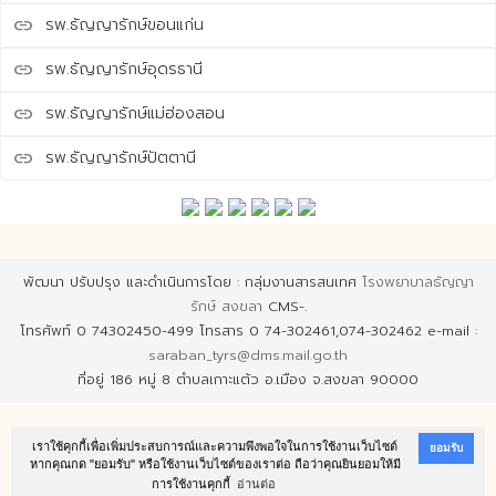
รพ.ธัญญารักษ์ขอนแก่น
link
รพ.ธัญญารักษ์อุดรธานี
link
รพ.ธัญญารักษ์แม่ฮ่องสอน
link
รพ.ธัญญารักษ์ปัตตานี
link
พัฒนา ปรับปรุง และดำเนินการโดย : กลุ่มงานสารสนเทศ
โรงพยาบาลธัญญา
รักษ์ สงขลา
CMS-.
โทรศัพท์ 0 74302450-499 โทรสาร 0 74-302461,074-302462 e-mail :
saraban_tyrs@dms.mail.go.th
ที่อยู่ 186 หมู่ 8 ตำบลเกาะแต้ว อ.เมือง จ.สงขลา 90000
เราใช้คุกกี้เพื่อเพิ่มประสบการณ์และความพึงพอใจในการใช้งานเว็บไซต์
ยอมรับ
หากคุณกด "ยอมรับ" หรือใช้งานเว็บไซต์ของเราต่อ ถือว่าคุณยินยอมให้มี
การใช้งานคุกกี้
อ่านต่อ