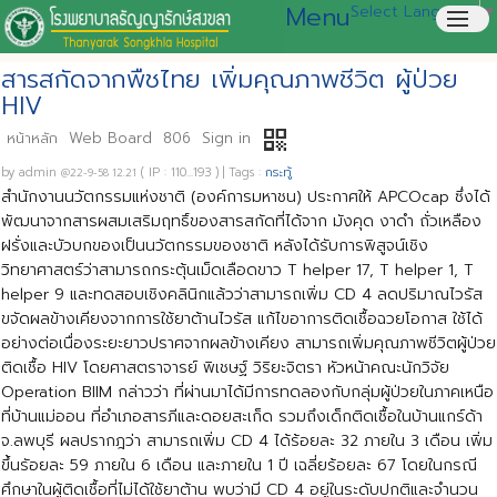
Menu
Select Language
▼
menu
สารสกัดจากพืชไทย เพิ่มคุณภาพชีวิต ผู้ป่วย
HIV
qr_code
หน้าหลัก
Web Board
806
Sign in
by
admin
( IP : 110...193 )
|
Tags :
กระทู้
@22-9-58 12.21
สำนักงานนวัตกรรมแห่งชาติ (องค์การมหาชน) ประกาศให้ APCOcap ซึ่งได้
พัฒนาจากสารผสมเสริมฤทธิ์ของสารสกัดที่ได้จาก มังคุด งาดำ ถั่วเหลือง
ฝรั่งและบัวบกของเป็นนวัตกรรมของชาติ หลังได้รับการพิสูจน์เชิง
วิทยาศาสตร์ว่าสามารถกระตุ้นเม็ดเลือดขาว T helper 17, T helper 1, T
helper 9 และทดสอบเชิงคลินิกแล้วว่าสามารถเพิ่ม CD 4 ลดปริมาณไวรัส
ขจัดผลข้างเคียงจากการใช้ยาต้านไวรัส แก้ไขอาการติดเชื้อฉวยโอกาส ใช้ได้
อย่างต่อเนื่องระยะยาวปราศจากผลข้างเคียง สามารถเพิ่มคุณภาพชีวิตผู้ป่วย
ติดเชื้อ HIV โดยศาสตราจารย์ พิเชษฐ์ วิริยะจิตรา หัวหน้าคณะนักวิจัย
Operation BIIM กล่าวว่า ที่ผ่านมาได้มีการทดลองกับกลุ่มผู้ป่วยในภาคเหนือ
ที่บ้านแม่ออน ที่อำเภอสารภีและดอยสะเก็ด รวมถึงเด็กติดเชื้อในบ้านแกร์ด้า
จ.ลพบุรี ผลปรากฎว่า สามารถเพิ่ม CD 4 ได้ร้อยละ 32 ภายใน 3 เดือน เพิ่ม
ขึ้นรัอยละ 59 ภายใน 6 เดือน และภายใน 1 ปี เฉลี่ยร้อยละ 67 โดยในกรณี
ศึกษาในผู้ติดเชื้อที่ไม่ได้ใช้ยาต้าน พบว่ามี CD 4 อยู่ในระดับปกติและจำนวน