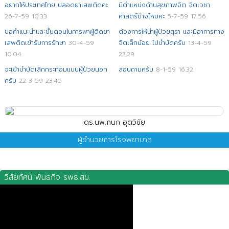
อยากให้ประเทศไทย ปลอดยาเสพติดคะ
มีตำแหน่งด้านสุขภาพจิต จิตเวชา
26-7-59 10.33
ศาสตร์บ้างไหมคะ
5-7-59 17.56
ขอคำแนะนำและขั้นตอนในการพาผู้ติดยา
ต้องการให้นำผู้ป่วยสุรา และมีอาการทาง
เสพติดเข้ารับการรักษา
30-4-59
จิตเล็กน้อย ไปบำบัดครับ
13-4-59
10.04
23.29
จะเข้าบำบัดเลิกกระท่อมแบบผู้ป่วยนอก
สอบถามครับ
8-1-59 16.32
ครับ
22-3-59 23.45
ดร.นพ.กนก อุตวิชัย
ผู้อำนวยการโรงพยาบาล
วิสัยทัศน์ พันธกิจ รพธ.สข.