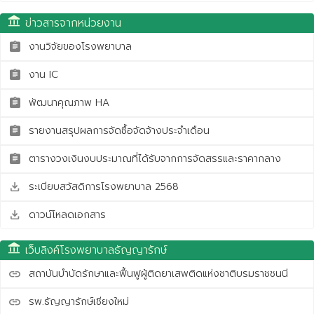
account_balance
ข่าวสารจากหน่วยงาน
งานวิจัยของโรงพยาบาล
assignment
งาน IC
assignment
พัฒนาคุณภาพ HA
assignment
รายงานสรุปผลการจัดซื้อจัดจ้างประจำเดือน
assignment
ตารางวงเงินงบประมาณที่ได้รับจากการจัดสรรและราคากลาง
assignment
ระเบียบสวัสดิการโรงพยาบาล 2568
save_alt
ดาวน์โหลดเอกสาร
save_alt
account_balance
เว็บลิงค์โรงพยาบาลธัญญารักษ์
สถาบันบำบัดรักษาและฟื้นฟูผู้ติดยาเสพติดแห่งชาติบรมราชชนนี
link
รพ.ธัญญารักษ์เชียงใหม่
link