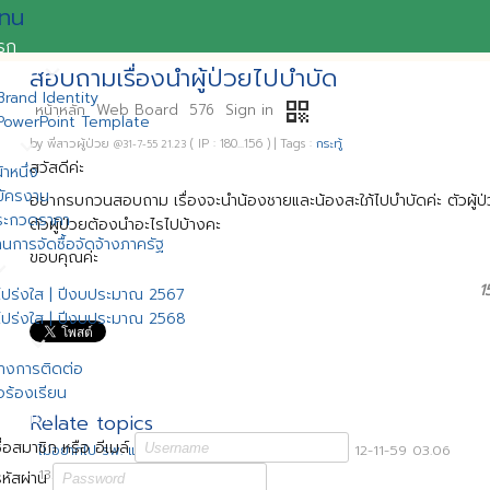
nu
แรก
expand_more
ทั่วไป
สอบถามเรื่องนำผู้ป่วยไปบำบัด
rand Identity
qr_code
หน้าหลัก
Web Board
576
Sign in
PowerPoint Template
expand_more
าร
by
พี่สาวผู้ป่วย
( IP : 180...156 )
|
Tags :
กระทู้
@31-7-55 21.23
สวัสดีค่ะ
้าหนึ่ง
มัครงาน
อยากรบกวนสอบถาม เรื่องจะนำน้องชายและน้องสะใภ้ไปบำบัดค่ะ ตัวผู้ป่ว
ระกวดราคา
ตัวผู้ป่วยต้องนำอะไรไปบ้างคะ
นการจัดซื้อจัดจ้างภาครัฐ
ขอบคุณค่ะ
d_more
1
ปร่งใส | ปีงบประมาณ 2567
ปร่งใส | ปีงบประมาณ 2568
expand_more
อเรา
างการติดต่อ
้อร้องเรียน
ุมสมาชิก
Relate topics
ื่อสมาชิก หรือ อีเมล์
ไม่อยากไป รพ. แต่อยากหาย
2-12-59
ยาถอนพิษ
12-11-59 03.06
13.32
รหัสผ่าน