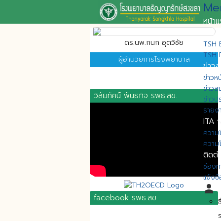
Me
หน้า
ข้อมูล
ดร.นพ.กนก อุตวิชัย
TSH B
TSH 
ผู้อำนวยการโรงพยาบาล
ข่าวส
ข่าวหน
ข่าวส
วิสัยทัศน์ พันธกิจ รพธ.สข.
ข่าวป
รายงา
expan
ITA
ความโ
ความโ
ติดต่
ช่องท
แจ้งข
person
ม
facebook รพธ.สข.
ช