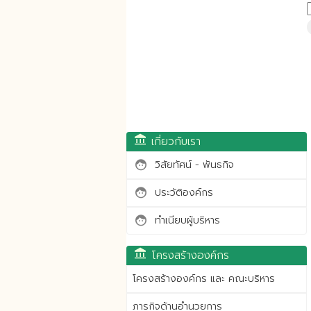
account_balance
เกี่ยวกับเรา
วิสัยทัศน์ - พันธกิจ
face
ประวัติองค์กร
face
ทำเนียบผู้บริหาร
face
account_balance
โครงสร้างองค์กร
โครงสร้างองค์กร และ คณะบริหาร
ภารกิจด้านอำนวยการ