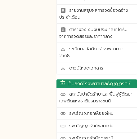
รายงานสรุปผลการจัดซื้อจัดจ้าง
assignment
ประจำเดือน
ตารางวงเงินงบประมาณที่ได้รับ
assignment
จากการจัดสรรและราคากลาง
ระเบียบสวัสดิการโรงพยาบาล
save_alt
2568
ดาวน์โหลดเอกสาร
save_alt
account_balance
เว็บลิงค์โรงพยาบาลธัญญารักษ์
สถาบันบำบัดรักษาและฟื้นฟูผู้ติดยา
link
เสพติดแห่งชาติบรมราชชนนี
รพ.ธัญญารักษ์เชียงใหม่
link
รพ.ธัญญารักษ์ขอนแก่น
link
รพ.ธัญญารักษ์อุดรธานี
link