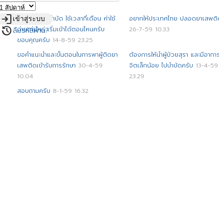
login
จะส่งน้องไปบำบัด ใช้เวลากี่เดือน ค่าใช้
อยากให้ประเทศไทย ปลอดยาเสพติ
เข้าสู่ระบบ
restore
จ่ายเท่าไหร่ เริ่มเข้าได้ตอนไหนครับ
26-7-59 10.33
ลืมรหัสผ่าน?
ขอบคุณครับ
14-8-59 23.25
ขอคำแนะนำและขั้นตอนในการพาผู้ติดยา
ต้องการให้นำผู้ป่วยสุรา และมีอาก
เสพติดเข้ารับการรักษา
30-4-59
จิตเล็กน้อย ไปบำบัดครับ
13-4-59
10.04
23.29
สอบถามครับ
8-1-59 16.32