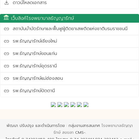
ดาวน์โหลดเอกสาร
save_alt
account_balance
เว็บลิงค์โรงพยาบาลธัญญารักษ์
สถาบันบำบัดรักษาและฟื้นฟูผู้ติดยาเสพติดแห่งชาติบรมราชชนนี
link
รพ.ธัญญารักษ์เชียงใหม่
link
รพ.ธัญญารักษ์ขอนแก่น
link
รพ.ธัญญารักษ์อุดรธานี
link
รพ.ธัญญารักษ์แม่ฮ่องสอน
link
รพ.ธัญญารักษ์ปัตตานี
link
พัฒนา ปรับปรุง และดำเนินการโดย : กลุ่มงานสารสนเทศ
โรงพยาบาลธัญญา
รักษ์ สงขลา
CMS-.