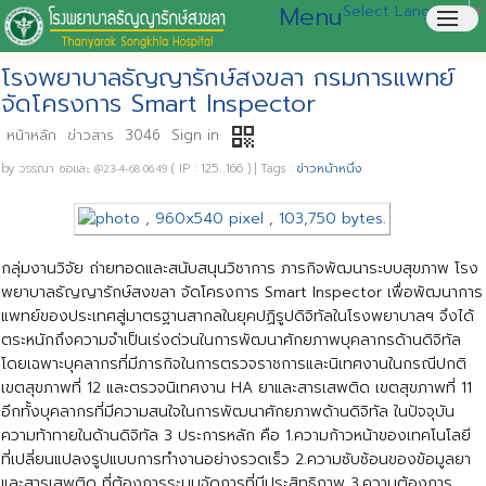
Menu
Select Language
▼
menu
โรงพยาบาลธัญญารักษ์สงขลา กรมการแพทย์
จัดโครงการ Smart Inspector
qr_code
หน้าหลัก
ข่าวสาร
3046
Sign in
by
วรรณา ซอและ
( IP : 125...166 )
|
Tags :
ข่าวหน้าหนึ่ง
@23-4-68 06.49
กลุ่มงานวิจัย ถ่ายทอดและสนับสนุนวิชาการ ภารกิจพัฒนาระบบสุขภาพ โรง
พยาบาลธัญญารักษ์สงขลา จัดโครงการ Smart Inspector เพื่อพัฒนาการ
แพทย์ของประเทศสู่มาตรฐานสากลในยุคปฏิรูปดิจิทัลในโรงพยาบาลฯ จึงได้
ตระหนักถึงความจำเป็นเร่งด่วนในการพัฒนาศักยภาพบุคลากรด้านดิจิทัล
โดยเฉพาะบุคลากรที่มีภารกิจในการตรวจราชการและนิเทศงานในกรณีปกติ
เขตสุขภาพที่ 12 และตรวจนิเทศงาน HA ยาและสารเสพติด เขตสุขภาพที่ 11
อีกทั้งบุคลากรที่มีความสนใจในการพัฒนาศักยภาพด้านดิจิทัล ในปัจจุบัน
ความท้าทายในด้านดิจิทัล 3 ประการหลัก คือ 1.ความก้าวหน้าของเทคโนโลยี
ที่เปลี่ยนแปลงรูปแบบการทำงานอย่างรวดเร็ว 2.ความซับซ้อนของข้อมูลยา
และสารเสพติด ที่ต้องการระบบจัดการที่มีประสิทธิภาพ 3.ความต้องการ