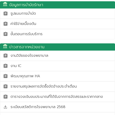
account_balance
ข้อมูลการบำบัดรักษา
รูปแบบการบำบัด
assignment
ค่าใช้จ่ายเบื้องต้น
assignment
ขั้นตอนการรับบริการ
assignment
account_balance
ข่าวสารจากหน่วยงาน
งานวิจัยของโรงพยาบาล
assignment
งาน IC
assignment
พัฒนาคุณภาพ HA
assignment
รายงานสรุปผลการจัดซื้อจัดจ้างประจำเดือน
assignment
ตารางวงเงินงบประมาณที่ได้รับจากการจัดสรรและราคากลาง
assignment
ระเบียบสวัสดิการโรงพยาบาล 2568
save_alt