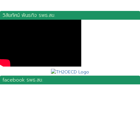
วิสัยทัศน์ พันธกิจ รพธ.สข.
facebook รพธ.สข.