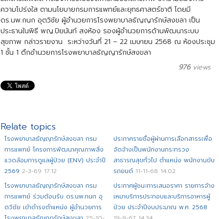
ความโปร่งใส ตามนโยบายกรมการแพทย์และยุทธศาสตร์ชาติ โดยมี
ดร.นพ.กนก อุตวิชัย ผู้อำนวยการโรงพยาบาลธัญญารักษ์สงขลา เป็น
ประธานในพิธี พญ.ปิยนันท์ สงห้อง รองผู้อำนวยการด้านพัฒนาระบบ
สุขภาพ กล่าวรายงาน ระหว่างวันที่ 21 – 22 เมษายน 2568 ณ ห้องประชุม
1 ชั้น 1 ตึกอำนวยการโรงพยาบาลธัญญารักษ์สงขลา
976
views
Relate topics
โรงพยาบาลธัญญารักษ์สงขลา กรม
ประกาศรายชื่อผู้ผ่านการเลือกสารรเพื่อ
การแพทย์ โครงการพัฒนาคุณภาพสิ่ง
จัดจ้างเป็นพนักงานกระทรวง
แวดล้อมการดูแลผู้ป่วย (ENV) ประจำปี
สาธารณสุขทั่วไป ตำแหน่ง พนักงานขับ
2569
2-3-69 17.12
รถยนต์
11-11-68 14.02
โรงพยาบาลธัญญารักษ์สงขลา กรม
ประกาศผู้ชนะการเสนอราคา รายการจ้าง
การแพทย์ ร่วมต้อนรับ ดร.นพ.กนก อุ
เหมาบริการประกอบและบริการอาหารผู้
ตวิชัย เข้าดำรงตำแหน่ง ผู้อำนวยการ
ป่วย ประจำปีงบประมาณ พ.ศ. 2568
โรงพยาบาลธัญญารักษ์สงขลา
25-10-
19-9-67 14.34