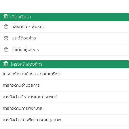
account_balance
เกี่ยวกับเรา
วิสัยทัศน์ - พันธกิจ
face
ประวัติองค์กร
face
ทำเนียบผู้บริหาร
face
account_balance
โครงสร้างองค์กร
โครงสร้างองค์กร และ คณะบริหาร
ภารกิจด้านอำนวยการ
ภารกิจด้านวิชาการและการแพทย์
ภารกิจด้านการพยาบาล
ภารกิจด้านการพัฒนาระบบสุขภาพ