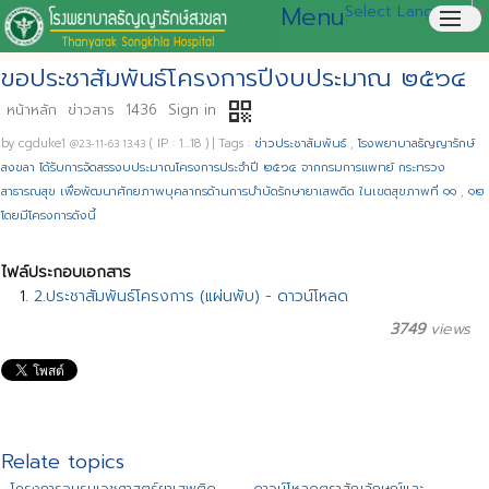
Menu
Select Language
▼
menu
ขอประชาสัมพันธ์โครงการปีงบประมาณ ๒๕๖๔
qr_code
หน้าหลัก
ข่าวสาร
1436
Sign in
by
cgduke1
( IP : 1...18 )
|
Tags :
ข่าวประชาสัมพันธ์
,
โรงพยาบาลธัญญารักษ์
@23-11-63 13.43
สงขลา ได้รับการจัดสรรงบประมาณโครงการประจำปี ๒๕๖๔ จากกรมการแพทย์ กระทรวง
สาธารณสุข เพื่อพัฒนาศักยภาพบุคลากรด้านการบำบัดรักษายาเสพติด ในเขตสุขภาพที่ ๑๑
,
๑๒
โดยมีโครงการดังนี้
ไฟล์ประกอบเอกสาร
2.ประชาสัมพันธ์โครงการ (แผ่นพับ) - ดาวน์โหลด
3749
views
Relate topics
โครงการอบรมเวชศาสตร์ยาเสพติด
ดาวน์โหลดตราสัญลักษณ์และ