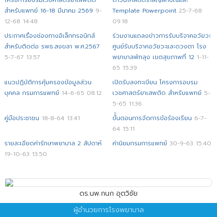
สำหรับแพทย์ 16-18 มีนาคม 2569
9-
Template Powerpoint
25-7-68
12-68 14.48
09.18
ประกาศเรื่องช่องทางอิเล็กทรอนิกส์
ร่วมงานแถลงข่าวการรับบริจาคอวัยวะ
สำหรับติดต่อ รพธ.สงขลา พ.ศ.2567
ศูนย์รับบริจาคอวัยวะและดวงตา โรง
5-7-67 13.57
พยาบาลพัทลุง เขตสุขภาพที่ 12
1-11-
65 15.39
แนวปฏิบัติการคุ้มครองข้อมูลส่วน
เปิดรับลงทะเบียน โครงการอบรม
บุคคล กรมการแพทย์
14-6-65 08.12
เวชศาสตร์ยาเสพติด สำหรับแพทย์
5-
5-65 11.36
คู่มือประชาชน
18-8-64 13.41
ขั้ันตอนการจัดการข้อร้องเรียน
6-7-
64 15.11
รายละเอียดค่ารักษาพยาบาล 2 สัปดาห์
ค่านิยมกรมการแพทย์
30-9-63 15.40
19-10-63 13.50
ดร.นพ.กนก อุตวิชัย
ผู้อำนวยการโรงพยาบาล