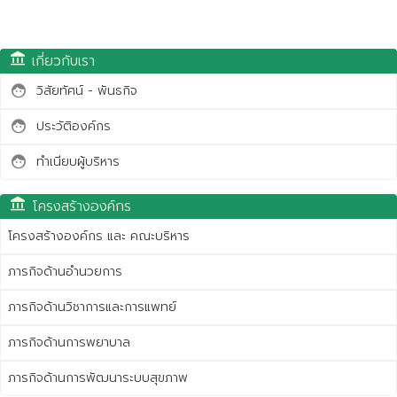
account_balance
เกี่ยวกับเรา
วิสัยทัศน์ - พันธกิจ
face
ประวัติองค์กร
face
ทำเนียบผู้บริหาร
face
account_balance
โครงสร้างองค์กร
โครงสร้างองค์กร และ คณะบริหาร
ภารกิจด้านอำนวยการ
ภารกิจด้านวิชาการและการแพทย์
ภารกิจด้านการพยาบาล
ภารกิจด้านการพัฒนาระบบสุขภาพ