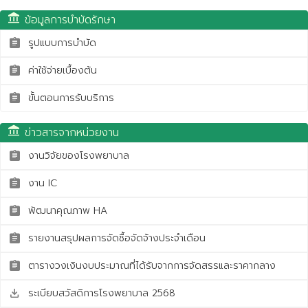
account_balance
ข้อมูลการบำบัดรักษา
รูปแบบการบำบัด
assignment
ค่าใช้จ่ายเบื้องต้น
assignment
ขั้นตอนการรับบริการ
assignment
account_balance
ข่าวสารจากหน่วยงาน
งานวิจัยของโรงพยาบาล
assignment
งาน IC
assignment
พัฒนาคุณภาพ HA
assignment
รายงานสรุปผลการจัดซื้อจัดจ้างประจำเดือน
assignment
ตารางวงเงินงบประมาณที่ได้รับจากการจัดสรรและราคากลาง
assignment
ระเบียบสวัสดิการโรงพยาบาล 2568
save_alt