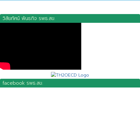
วิสัยทัศน์ พันธกิจ รพธ.สข.
facebook รพธ.สข.