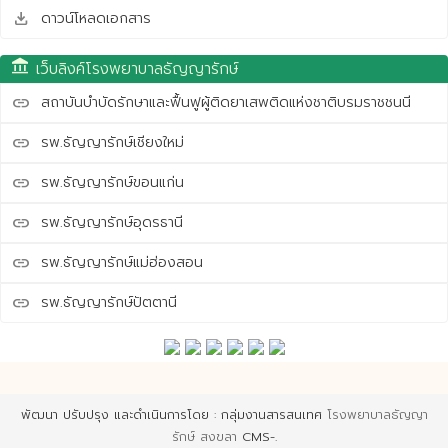
ดาวน์โหลดเอกสาร
save_alt
account_balance
เว็บลิงค์โรงพยาบาลธัญญารักษ์
สถาบันบำบัดรักษาและฟื้นฟูผู้ติดยาเสพติดแห่งชาติบรมราชชนนี
link
รพ.ธัญญารักษ์เชียงใหม่
link
รพ.ธัญญารักษ์ขอนแก่น
link
รพ.ธัญญารักษ์อุดรธานี
link
รพ.ธัญญารักษ์แม่ฮ่องสอน
link
รพ.ธัญญารักษ์ปัตตานี
link
พัฒนา ปรับปรุง และดำเนินการโดย : กลุ่มงานสารสนเทศ
โรงพยาบาลธัญญา
รักษ์ สงขลา
CMS-.