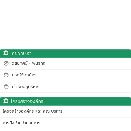
account_balance
เกี่ยวกับเรา
วิสัยทัศน์ - พันธกิจ
face
ประวัติองค์กร
face
ทำเนียบผู้บริหาร
face
account_balance
โครงสร้างองค์กร
โครงสร้างองค์กร และ คณะบริหาร
ภารกิจด้านอำนวยการ