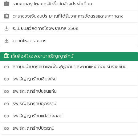
รายงานสรุปผลการจัดซื้อจัดจ้างประจำเดือน
assignment
ตารางวงเงินงบประมาณที่ได้รับจากการจัดสรรและราคากลาง
assignment
ระเบียบสวัสดิการโรงพยาบาล 2568
save_alt
ดาวน์โหลดเอกสาร
save_alt
account_balance
เว็บลิงค์โรงพยาบาลธัญญารักษ์
สถาบันบำบัดรักษาและฟื้นฟูผู้ติดยาเสพติดแห่งชาติบรมราชชนนี
link
รพ.ธัญญารักษ์เชียงใหม่
link
รพ.ธัญญารักษ์ขอนแก่น
link
รพ.ธัญญารักษ์อุดรธานี
link
รพ.ธัญญารักษ์แม่ฮ่องสอน
link
รพ.ธัญญารักษ์ปัตตานี
link