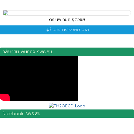
ดร.นพ.กนก อุตวิชัย
ผู้อำนวยการโรงพยาบาล
วิสัยทัศน์ พันธกิจ รพธ.สข.
facebook รพธ.สข.