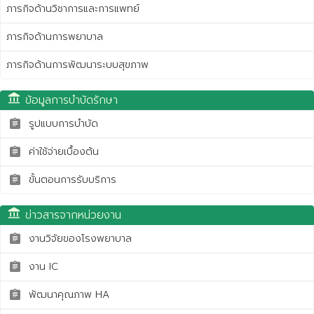
ภารกิจด้านวิชาการและการแพทย์
ภารกิจด้านการพยาบาล
ภารกิจด้านการพัฒนาระบบสุขภาพ
account_balance
ข้อมูลการบำบัดรักษา
รูปแบบการบำบัด
assignment
ค่าใช้จ่ายเบื้องต้น
assignment
ขั้นตอนการรับบริการ
assignment
account_balance
ข่าวสารจากหน่วยงาน
งานวิจัยของโรงพยาบาล
assignment
งาน IC
assignment
พัฒนาคุณภาพ HA
assignment