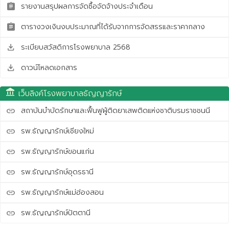
รายงานสรุปผลการจัดซื้อจัดจ้างประจำเดือน
assignment
ตารางวงเงินงบประมาณที่ได้รับจากการจัดสรรและราคากลาง
assignment
ระเบียบสวัสดิการโรงพยาบาล 2568
save_alt
ดาวน์โหลดเอกสาร
save_alt
account_balance
เว็บลิงค์โรงพยาบาลธัญญารักษ์
สถาบันบำบัดรักษาและฟื้นฟูผู้ติดยาเสพติดแห่งชาติบรมราชชนนี
link
รพ.ธัญญารักษ์เชียงใหม่
link
รพ.ธัญญารักษ์ขอนแก่น
link
รพ.ธัญญารักษ์อุดรธานี
link
รพ.ธัญญารักษ์แม่ฮ่องสอน
link
รพ.ธัญญารักษ์ปัตตานี
link