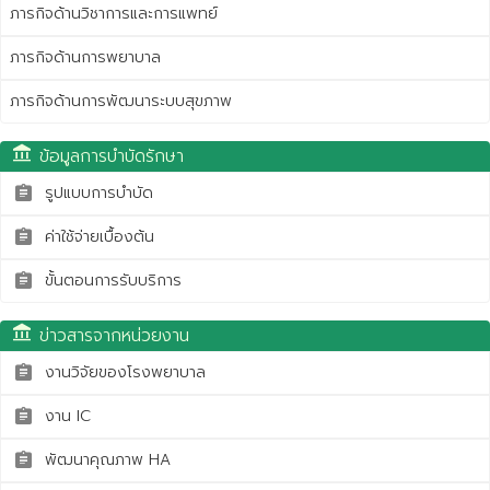
ภารกิจด้านวิชาการและการแพทย์
ภารกิจด้านการพยาบาล
ภารกิจด้านการพัฒนาระบบสุขภาพ
account_balance
ข้อมูลการบำบัดรักษา
รูปแบบการบำบัด
assignment
ค่าใช้จ่ายเบื้องต้น
assignment
ขั้นตอนการรับบริการ
assignment
account_balance
ข่าวสารจากหน่วยงาน
งานวิจัยของโรงพยาบาล
assignment
งาน IC
assignment
พัฒนาคุณภาพ HA
assignment