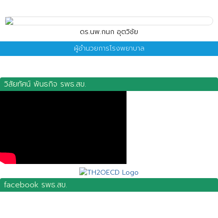
ดร.นพ.กนก อุตวิชัย
ผู้อำนวยการโรงพยาบาล
วิสัยทัศน์ พันธกิจ รพธ.สข.
facebook รพธ.สข.