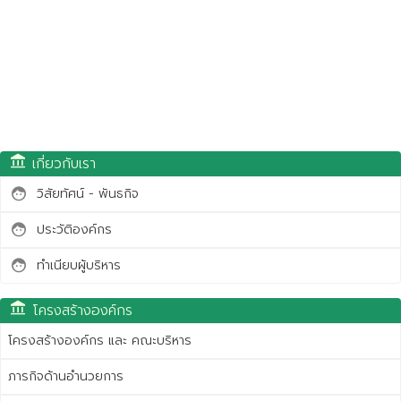
account_balance
เกี่ยวกับเรา
วิสัยทัศน์ - พันธกิจ
face
ประวัติองค์กร
face
ทำเนียบผู้บริหาร
face
account_balance
โครงสร้างองค์กร
โครงสร้างองค์กร และ คณะบริหาร
ภารกิจด้านอำนวยการ