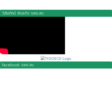
วิสัยทัศน์ พันธกิจ รพธ.สข.
facebook รพธ.สข.