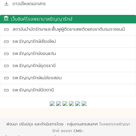
ดาวน์โหลดเอกสาร
save_alt
account_balance
เว็บลิงค์โรงพยาบาลธัญญารักษ์
สถาบันบำบัดรักษาและฟื้นฟูผู้ติดยาเสพติดแห่งชาติบรมราชชนนี
link
รพ.ธัญญารักษ์เชียงใหม่
link
รพ.ธัญญารักษ์ขอนแก่น
link
รพ.ธัญญารักษ์อุดรธานี
link
รพ.ธัญญารักษ์แม่ฮ่องสอน
link
รพ.ธัญญารักษ์ปัตตานี
link
พัฒนา ปรับปรุง และดำเนินการโดย : กลุ่มงานสารสนเทศ
โรงพยาบาลธัญญา
รักษ์ สงขลา
CMS-.