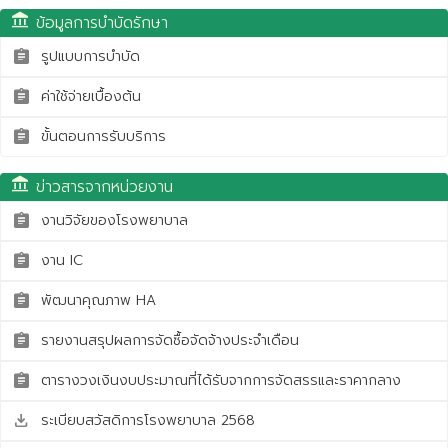
account_balance
ข้อมูลการบำบัดรักษา
รูปแบบการบำบัด
assignment
ค่าใช้จ่ายเบื้องต้น
assignment
ขั้นตอนการรับบริการ
assignment
account_balance
ข่าวสารจากหน่วยงาน
งานวิจัยของโรงพยาบาล
assignment
งาน IC
assignment
พัฒนาคุณภาพ HA
assignment
รายงานสรุปผลการจัดซื้อจัดจ้างประจำเดือน
assignment
ตารางวงเงินงบประมาณที่ได้รับจากการจัดสรรและราคากลาง
assignment
ระเบียบสวัสดิการโรงพยาบาล 2568
save_alt