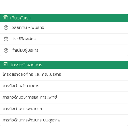
account_balance
เกี่ยวกับเรา
วิสัยทัศน์ - พันธกิจ
face
ประวัติองค์กร
face
ทำเนียบผู้บริหาร
face
account_balance
โครงสร้างองค์กร
โครงสร้างองค์กร และ คณะบริหาร
ภารกิจด้านอำนวยการ
ภารกิจด้านวิชาการและการแพทย์
ภารกิจด้านการพยาบาล
ภารกิจด้านการพัฒนาระบบสุขภาพ