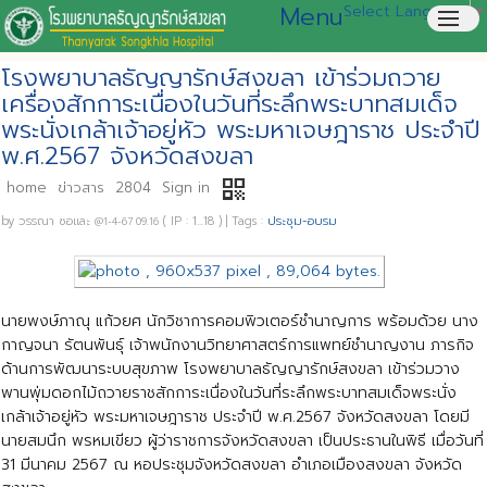
Menu
Select Language
▼
menu
โรงพยาบาลธัญญารักษ์สงขลา เข้าร่วมถวาย
เครื่องสักการะเนื่องในวันที่ระลึกพระบาทสมเด็จ
พระนั่งเกล้าเจ้าอยู่หัว พระมหาเจษฎาราช ประจำปี
พ.ศ.2567 จังหวัดสงขลา
qr_code
home
ข่าวสาร
2804
Sign in
by
วรรณา ซอและ
( IP : 1...18 )
|
Tags :
ประชุม-อบรม
@1-4-67 09.16
นายพงษ์ภาณุ แก้วยศ นักวิชาการคอมพิวเตอร์ชำนาญการ พร้อมด้วย นาง
กาญจนา รัตนพันธุ์ เจ้าพนักงานวิทยาศาสตร์การแพทย์ชำนาญงาน ภารกิจ
ด้านการพัฒนาระบบสุขภาพ โรงพยาบาลธัญญารักษ์สงขลา เข้าร่วมวาง
พานพุ่มดอกไม้ถวายราชสักการะเนื่องในวันที่ระลึกพระบาทสมเด็จพระนั่ง
เกล้าเจ้าอยู่หัว พระมหาเจษฎาราช ประจำปี พ.ศ.2567 จังหวัดสงขลา โดยมี
นายสมนึก พรหมเขียว ผู้ว่าราชการจังหวัดสงขลา เป็นประธานในพิธี เมื่อวันที่
31 มีนาคม 2567 ณ หอประชุมจังหวัดสงขลา อำเภอเมืองสงขลา จังหวัด