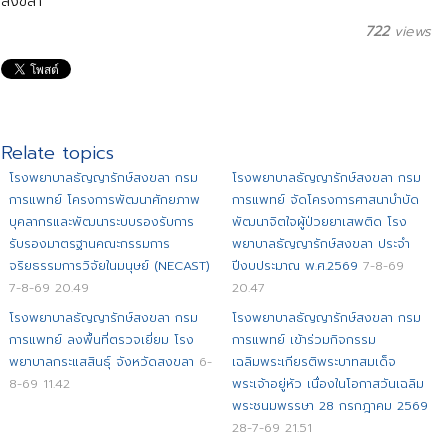
สงขลา
722
views
Relate topics
โรงพยาบาลธัญญารักษ์สงขลา กรม
โรงพยาบาลธัญญารักษ์สงขลา กรม
การแพทย์ โครงการพัฒนาศักยภาพ
การแพทย์ จัดโครงการศาสนาบำบัด
บุคลากรและพัฒนาระบบรองรับการ
พัฒนาจิตใจผู้ป่วยยาเสพติด โรง
รับรองมาตรฐานคณะกรรมการ
พยาบาลธัญญารักษ์สงขลา ประจำ
จริยธรรมการวิจัยในมนุษย์ (NECAST)
ปีงบประมาณ พ.ศ.2569
7-8-69
7-8-69 20.49
20.47
โรงพยาบาลธัญญารักษ์สงขลา กรม
โรงพยาบาลธัญญารักษ์สงขลา กรม
การแพทย์ ลงพื้นที่ตรวจเยี่ยม โรง
การแพทย์ เข้าร่วมกิจกรรม
พยาบาลกระแสสินธุ์ จังหวัดสงขลา
6-
เฉลิมพระเกียรติพระบาทสมเด็จ
8-69 11.42
พระเจ้าอยู่หัว เนื่องในโอกาสวันเฉลิม
พระชนมพรรษา 28 กรกฎาคม 2569
28-7-69 21.51