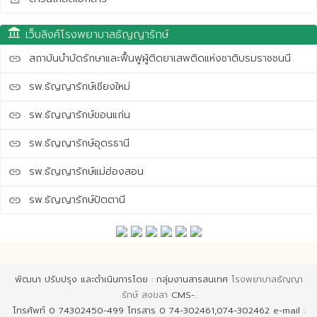
account_balance
เว็บลิงค์โรงพยาบาลธัญญารักษ์
สถาบันบำบัดรักษาและฟื้นฟูผู้ติดยาเสพติดแห่งชาติบรมราชชนนี
link
รพ.ธัญญารักษ์เชียงใหม่
link
รพ.ธัญญารักษ์ขอนแก่น
link
รพ.ธัญญารักษ์อุดรธานี
link
รพ.ธัญญารักษ์แม่ฮ่องสอน
link
รพ.ธัญญารักษ์ปัตตานี
link
พัฒนา ปรับปรุง และดำเนินการโดย : กลุ่มงานสารสนเทศ
โรงพยาบาลธัญญา
รักษ์ สงขลา
CMS-.
โทรศัพท์ 0 74302450-499 โทรสาร 0 74-302461,074-302462 e-mail :