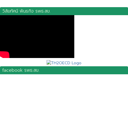
วิสัยทัศน์ พันธกิจ รพธ.สข.
facebook รพธ.สข.