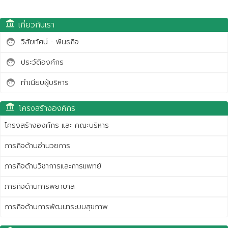
account_balance
เกี่ยวกับเรา
วิสัยทัศน์ - พันธกิจ
face
ประวัติองค์กร
face
ทำเนียบผู้บริหาร
face
account_balance
โครงสร้างองค์กร
โครงสร้างองค์กร และ คณะบริหาร
ภารกิจด้านอำนวยการ
ภารกิจด้านวิชาการและการแพทย์
ภารกิจด้านการพยาบาล
ภารกิจด้านการพัฒนาระบบสุขภาพ