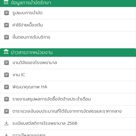
account_balance
ข้อมูลการบำบัดรักษา
รูปแบบการบำบัด
assignment
ค่าใช้จ่ายเบื้องต้น
assignment
ขั้นตอนการรับบริการ
assignment
account_balance
ข่าวสารจากหน่วยงาน
งานวิจัยของโรงพยาบาล
assignment
งาน IC
assignment
พัฒนาคุณภาพ HA
assignment
รายงานสรุปผลการจัดซื้อจัดจ้างประจำเดือน
assignment
ตารางวงเงินงบประมาณที่ได้รับจากการจัดสรรและราคากลาง
assignment
ระเบียบสวัสดิการโรงพยาบาล 2568
save_alt
ดาวน์โหลดเอกสาร
save_alt