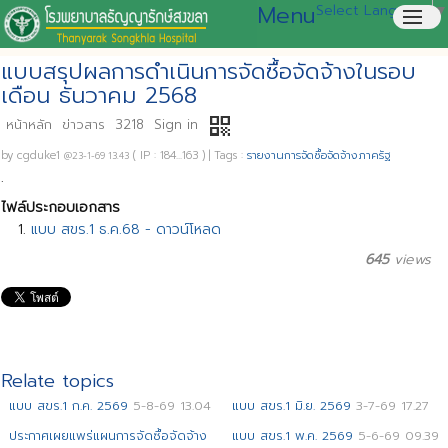
Menu
Select Language
▼
menu
แบบสรุปผลการดำเนินการจัดซื้อจัดจ้างในรอบ
เดือน ธันวาคม 2568
qr_code
หน้าหลัก
ข่าวสาร
3218
Sign in
by
cgduke1
( IP : 184...163 )
|
Tags :
รายงานการจัดซื้อจัดจ้างภาครัฐ
@23-1-69 13.43
.
ไฟล์ประกอบเอกสาร
แบบ สขร.1 ธ.ค.68 - ดาวน์โหลด
645
views
Relate topics
แบบ สขร.1 ก.ค. 2569
5-8-69 13.04
แบบ สขร.1 มิ.ย. 2569
3-7-69 17.27
ประกาศเผยแพร่แผนการจัดซื้อจัดจ้าง
แบบ สขร.1 พ.ค. 2569
5-6-69 09.39