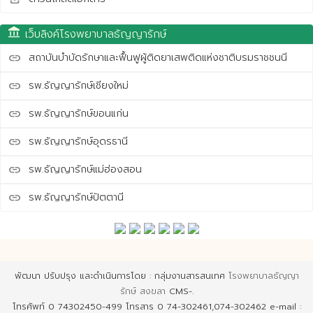
account_balance
เว็บลิงค์โรงพยาบาลธัญญารักษ์
สถาบันบำบัดรักษาและฟื้นฟูผู้ติดยาเสพติดแห่งชาติบรมราชชนนี
link
รพ.ธัญญารักษ์เชียงใหม่
link
รพ.ธัญญารักษ์ขอนแก่น
link
รพ.ธัญญารักษ์อุดรธานี
link
รพ.ธัญญารักษ์แม่ฮ่องสอน
link
รพ.ธัญญารักษ์ปัตตานี
link
พัฒนา ปรับปรุง และดำเนินการโดย : กลุ่มงานสารสนเทศ
โรงพยาบาลธัญญา
รักษ์ สงขลา
CMS-.
โทรศัพท์ 0 74302450-499 โทรสาร 0 74-302461,074-302462 e-mail :