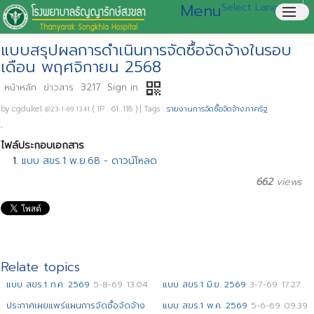
Menu
Select Language
▼
menu
แบบสรุปผลการดำเนินการจัดซื้อจัดจ้างในรอบ
เดือน พฤศจิกายน 2568
qr_code
หน้าหลัก
ข่าวสาร
3217
Sign in
by
cgduke1
( IP : 61...118 )
|
Tags :
รายงานการจัดซื้อจัดจ้างภาครัฐ
@23-1-69 13.41
.
ไฟล์ประกอบเอกสาร
แบบ สขร.1 พ.ย.68 - ดาวน์โหลด
662
views
Relate topics
แบบ สขร.1 ก.ค. 2569
5-8-69 13.04
แบบ สขร.1 มิ.ย. 2569
3-7-69 17.27
ประกาศเผยแพร่แผนการจัดซื้อจัดจ้าง
แบบ สขร.1 พ.ค. 2569
5-6-69 09.39