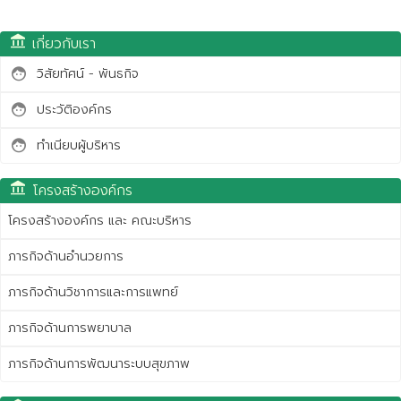
account_balance
เกี่ยวกับเรา
วิสัยทัศน์ - พันธกิจ
face
ประวัติองค์กร
face
ทำเนียบผู้บริหาร
face
account_balance
โครงสร้างองค์กร
โครงสร้างองค์กร และ คณะบริหาร
ภารกิจด้านอำนวยการ
ภารกิจด้านวิชาการและการแพทย์
ภารกิจด้านการพยาบาล
ภารกิจด้านการพัฒนาระบบสุขภาพ