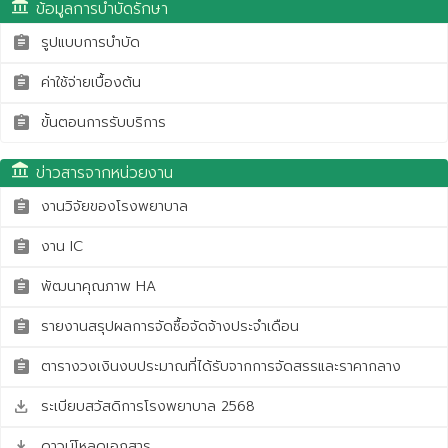
account_balance
ข้อมูลการบำบัดรักษา
รูปแบบการบำบัด
assignment
ค่าใช้จ่ายเบื้องต้น
assignment
ขั้นตอนการรับบริการ
assignment
account_balance
ข่าวสารจากหน่วยงาน
งานวิจัยของโรงพยาบาล
assignment
งาน IC
assignment
พัฒนาคุณภาพ HA
assignment
รายงานสรุปผลการจัดซื้อจัดจ้างประจำเดือน
assignment
ตารางวงเงินงบประมาณที่ได้รับจากการจัดสรรและราคากลาง
assignment
ระเบียบสวัสดิการโรงพยาบาล 2568
save_alt
ดาวน์โหลดเอกสาร
save_alt