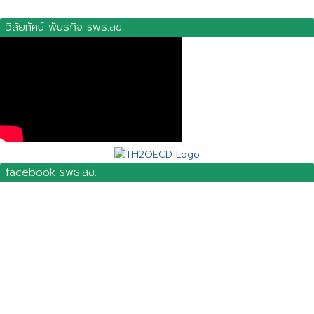
วิสัยทัศน์ พันธกิจ รพธ.สข.
facebook รพธ.สข.