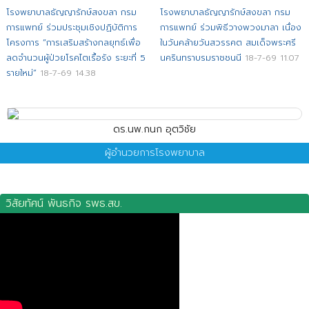
โรงพยาบาลธัญญารักษ์สงขลา กรม
โรงพยาบาลธัญญารักษ์สงขลา กรม
การแพทย์ ร่วมประชุมเชิงปฏิบัติการ
การแพทย์ ร่วมพิธีวางพวงมาลา เนื่อง
โครงการ “การเสริมสร้างกลยุทธ์เพื่อ
ในวันคล้ายวันสวรรคต สมเด็จพระศรี
ลดจำนวนผู้ป่วยโรคไตเรื้อรัง ระยะที่ 5
นครินทราบรมราชชนนี
18-7-69 11.07
รายใหม่”
18-7-69 14.38
ดร.นพ.กนก อุตวิชัย
ผู้อำนวยการโรงพยาบาล
วิสัยทัศน์ พันธกิจ รพธ.สข.