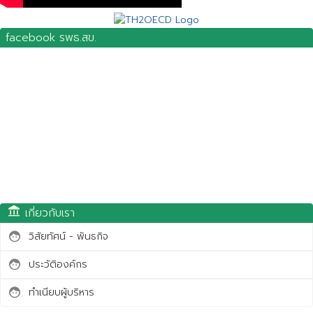
facebook รพธ.สข.
account_balance
เกี่ยวกับเรา
วิสัยทัศน์ - พันธกิจ
face
ประวัติองค์กร
face
ทำเนียบผู้บริหาร
face