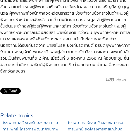
นายสมพร อิสระพงศ์ไพศาล ผู้พิพากษาหัวหน้าศาลแขวงทุ่งสง ช่วยทำงาน
ชั่วคราวในตำแหน่งผู้พิพากษาหัวหน้าศาลจังหวัดสงขลา นายเจริญวิชญ์ บุญ
นวล ผู้พิพากษาหัวหน้าศาลจังหวัดนราธิวาส ช่วยทำงานชั่วคราวในตำแหน่งผู้
พิพากษาหัวหน้าศาลจังหวัดนาทวี นางคิดงาม คงตระกูล ลี ผู้พิพากษาศาล
ชั้นต้นประจำกองผู้ช่วยผู้พิพากษาศาลฎีกา ช่วยทำงานชั่วคราวในตำแหน่งผู้
พิพากษาหัวหน้าศาลแขวงสงขลา นายธีระเดช ทวีวัฒน์ ผู้พิพากษาหัวหน้าศาล
เยาวชนและครอบครัวจังหวัดสงขลา ลงนามบันทึกข้อตกลงดังกล่าว
นอกจากนี้ได้รับเกียรติจาก นายชิโนรส ยงเกียรติกานต์ อธิบดีผู้พิพากษาภาค
9 และ นพ.ธนูรัตน์ พุทธชาติ รองผู้อำนวยการด้านวิชาการและการแพทย์ เข้า
ร่วมเป็นสักขีพยานทั้ง 2 ฝ่าย เมื่อวันที่ 8 สิงหาคม 2568 ณ ห้องประชุม ชั้น
4 อาคารสำนักงานอธิบดีผู้พิพากษาภาค 9 ตำบลบ่อยาง อำเภอเมืองสงขลา
จังหวัดสงขลา
1483
views
Relate topics
โรงพยาบาลธัญญารักษ์สงขลา กรม
โรงพยาบาลธัญญารักษ์สงขลา กรม
การแพทย์ โครงการพัฒนาศักยภาพ
การแพทย์ จัดโครงการศาสนาบำบัด