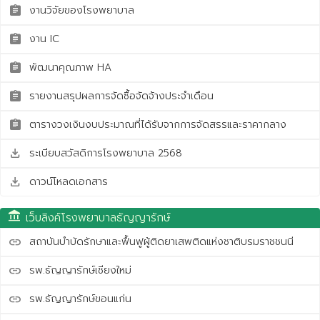
งานวิจัยของโรงพยาบาล
assignment
งาน IC
assignment
พัฒนาคุณภาพ HA
assignment
รายงานสรุปผลการจัดซื้อจัดจ้างประจำเดือน
assignment
ตารางวงเงินงบประมาณที่ได้รับจากการจัดสรรและราคากลาง
assignment
ระเบียบสวัสดิการโรงพยาบาล 2568
save_alt
ดาวน์โหลดเอกสาร
save_alt
account_balance
เว็บลิงค์โรงพยาบาลธัญญารักษ์
สถาบันบำบัดรักษาและฟื้นฟูผู้ติดยาเสพติดแห่งชาติบรมราชชนนี
link
รพ.ธัญญารักษ์เชียงใหม่
link
รพ.ธัญญารักษ์ขอนแก่น
link