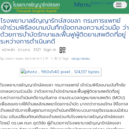
Menu
Select Language
▼
menu
โรงพยาบาลธัญญารักษ์สงขลา กรมการแพทย์
เข้าร่วมพิธีลงนามบันทึกข้อตกลงความร่วมมือ ว่า
ด้วยการบำบัดรักษาและฟื้นฟูผู้ติดยาเสพติดที่อยู่
ระหว่างการดำเนินคดี
qr_code
หน้าหลัก
ข่าวสาร
3121
Sign in
by
วรรณา ซอและ
( IP : 1...30 )
|
Tags :
ประชุม-อบรม
@8-8-68 16.17
โรงพยาบาลธัญญารักษ์สงขลา กรมการแพทย์ เข้าร่วมพิธีลงนามบันทึกข้อ
ตกลงความร่วมมือ ว่าด้วยการบำบัดรักษาและฟื้นฟูผู้ติดยาเสพติดที่อยู่
ระหว่างการดำเนินคดีอาญาในศาล ตามประมวลกฎหมายยาเสพติด (MOU)
เพื่อสงเคราะห์ให้จำเลยเลิกเสพยาโดยการบำบัด มากกว่าการลงโทษ ให้โอกาส
จำเลยเข้ารับการฟื้นฟูแทนการถูกดำเนินคดีให้กระบวนการยุติธรรมแบบมีส่วน
ร่วม ปรับเปลี่ยนทัศนคติของจำเลยร่วมกับโรงพยาบาลธัญญารักษ์สงขลา
โดยมี ดร.นพ.กนก อุตวิชัย ผู้อำนวยการโรงพยาบาลธัญญารักษ์สงขลา