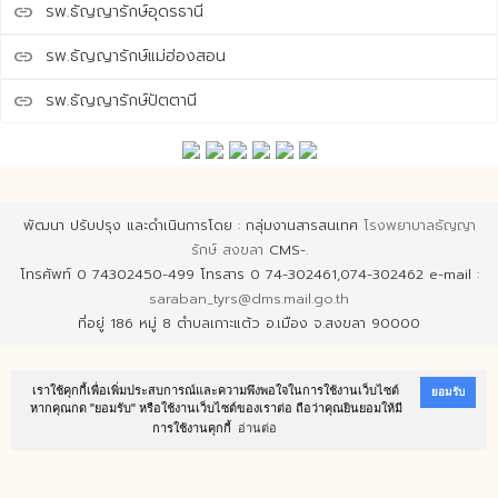
รพ.ธัญญารักษ์อุดรธานี
link
รพ.ธัญญารักษ์แม่ฮ่องสอน
link
รพ.ธัญญารักษ์ปัตตานี
link
พัฒนา ปรับปรุง และดำเนินการโดย : กลุ่มงานสารสนเทศ
โรงพยาบาลธัญญา
รักษ์ สงขลา
CMS-.
โทรศัพท์ 0 74302450-499 โทรสาร 0 74-302461,074-302462 e-mail :
saraban_tyrs@dms.mail.go.th
ที่อยู่ 186 หมู่ 8 ตำบลเกาะแต้ว อ.เมือง จ.สงขลา 90000
เราใช้คุกกี้เพื่อเพิ่มประสบการณ์และความพึงพอใจในการใช้งานเว็บไซต์
ยอมรับ
หากคุณกด "ยอมรับ" หรือใช้งานเว็บไซต์ของเราต่อ ถือว่าคุณยินยอมให้มี
การใช้งานคุกกี้
อ่านต่อ