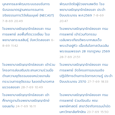
บุคลากรและพัฒนาระบบรองรับการ
พัฒนาจิตใจผู้ป่วยยาเสพติด โรง
รับรองมาตรฐานคณะกรรมการ
พยาบาลธัญญารักษ์สงขลา ประจำ
จริยธรรมการวิจัยในมนุษย์ (NECAST)
ปีงบประมาณ พ.ศ.2569
7-8-69
7-8-69 20.49
20.47
โรงพยาบาลธัญญารักษ์สงขลา กรม
โรงพยาบาลธัญญารักษ์สงขลา กรม
การแพทย์ ลงพื้นที่ตรวจเยี่ยม โรง
การแพทย์ เข้าร่วมกิจกรรม
พยาบาลกระแสสินธุ์ จังหวัดสงขลา
6-
เฉลิมพระเกียรติพระบาทสมเด็จ
8-69 11.42
พระเจ้าอยู่หัว เนื่องในโอกาสวันเฉลิม
พระชนมพรรษา 28 กรกฎาคม 2569
28-7-69 21.51
โรงพยาบาลธัญญารักษ์สงขลา เข้าร่วม
โรงพยาบาลธัญญารักษ์สงขลา กรม
โครงการส่งเสริมประสานความร่วมมือ
การแพทย์ จัดโครงการอบรมเชิง
ด้านความยุติธรรมของหน่วยงานใน
ปฏิบัติการด้านการจัดการความรู้ ประจำ
กระบวนการยุติธรรม ในเขตอำนาจศาล
ปีงบประมาณ 2570
27-7-69 18.33
แขวงสงขลา
28-7-69 10.49
โรงพยาบาลธัญญารักษ์สงขลา เข้า
โรงพยาบาลธัญญารักษ์สงขลา กรม
ศึกษาดูงานโรงพยาบาลธัญญารักษ์
การแพทย์ ร่วมต้อนรับ คณะ
ขอนแก่น
24-7-69 16.11
แพทย์ศาสตร์ สาขาวิชากิจกรรมบำบัด
มหาวิทยาลัยทักษิณ
23-7-69 15.50