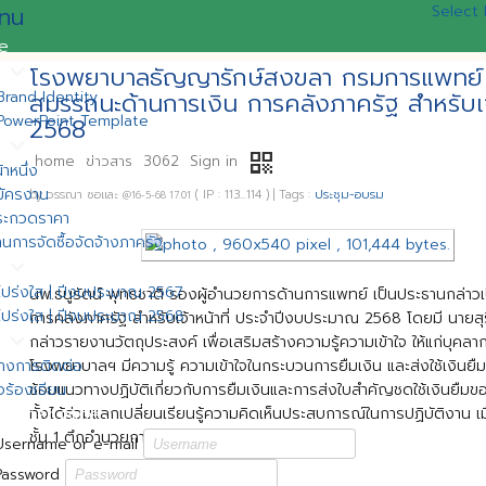
nu
Select
e
expand_more
s
โรงพยาบาลธัญญารักษ์สงขลา กรมการแพทย์ 
rand Identity
สมรรถนะด้านการเงิน การคลังภาครัฐ สำหรับเ
PowerPoint Template
2568
expand_more
s
qr_code
home
ข่าวสาร
3062
Sign in
้าหนึ่ง
มัครงาน
by
วรรณา ซอและ
( IP : 113...114 )
|
Tags :
ประชุม-อบรม
@16-5-68 17.01
ระกวดราคา
นการจัดซื้อจัดจ้างภาครัฐ
expand_more
s
ปร่งใส | ปีงบประมาณ 2567
นพ.ธนูรัตน์ พุทธชาติ รองผู้อำนวยการด้านการแพทย์ เป็นประธานกล่า
ปร่งใส | ปีงบประมาณ 2568
การคลังภาครัฐ สำหรับเจ้าหน้าที่ ประจำปีงบประมาณ 2568 โดยมี นายส
expand_more
s
กล่าวรายงานวัตถุประสงค์ เพื่อเสริมสร้างความรู้ความเข้าใจ ให้แก่บุคลาก
างการติดต่อ
โรงพยาบาลฯ มีความรู้ ความเข้าใจในกระบวนการยืมเงิน และส่งใช้เงินยืม
้อร้องเรียน
ซ้อมแนวทางปฏิบัติเกี่ยวกับการยืมเงินและการส่งใบสำคัญชดใช้เงินยื
ember zone
ทั้งได้ร่วมแลกเปลี่ยนเรียนรู้ความคิดเห็นประสบการณ์ในการปฏิบัติงาน 
ชั้น 1 ตึกอำนวยการโรงพยาบาลธัญญารักษ์สงขลา
Username or e-mail
Password