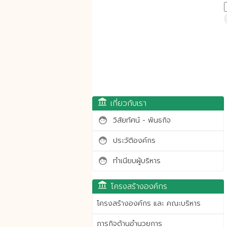
account_balance
เกี่ยวกับเรา
วิสัยทัศน์ - พันธกิจ
face
ประวัติองค์กร
face
ทำเนียบผู้บริหาร
face
account_balance
โครงสร้างองค์กร
โครงสร้างองค์กร และ คณะบริหาร
ภารกิจด้านอำนวยการ