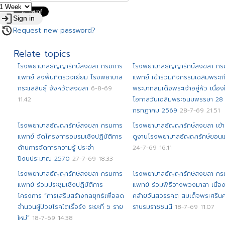
login
Sign in
restore
Request new password?
Relate topics
โรงพยาบาลธัญญารักษ์สงขลา กรมการ
โรงพยาบาลธัญญารักษ์สงขลา กร
แพทย์ ลงพื้นที่ตรวจเยี่ยม โรงพยาบาล
แพทย์ เข้าร่วมกิจกรรมเฉลิมพระเก
กระแสสินธุ์ จังหวัดสงขลา
6-8-69
พระบาทสมเด็จพระเจ้าอยู่หัว เนื่อง
11.42
โอกาสวันเฉลิมพระชนมพรรษา 28
กรกฎาคม 2569
28-7-69 21.51
โรงพยาบาลธัญญารักษ์สงขลา กรมการ
โรงพยาบาลธัญญารักษ์สงขลา เข้า
แพทย์ จัดโครงการอบรมเชิงปฏิบัติการ
ดูงานโรงพยาบาลธัญญารักษ์ขอนแ
ด้านการจัดการความรู้ ประจำ
24-7-69 16.11
ปีงบประมาณ 2570
27-7-69 18.33
โรงพยาบาลธัญญารักษ์สงขลา กรมการ
โรงพยาบาลธัญญารักษ์สงขลา กร
แพทย์ ร่วมประชุมเชิงปฏิบัติการ
แพทย์ ร่วมพิธีวางพวงมาลา เนื่อง
โครงการ “การเสริมสร้างกลยุทธ์เพื่อลด
คล้ายวันสวรรคต สมเด็จพระศรีนค
จำนวนผู้ป่วยโรคไตเรื้อรัง ระยะที่ 5 ราย
ราบรมราชชนนี
18-7-69 11.07
ใหม่”
18-7-69 14.38