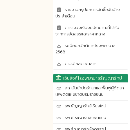
รายงานสรุปผลการจัดซื้อจัดจ้าง
assignment
ประจำเดือน
ตารางวงเงินงบประมาณที่ได้รับ
assignment
จากการจัดสรรและราคากลาง
ระเบียบสวัสดิการโรงพยาบาล
save_alt
2568
ดาวน์โหลดเอกสาร
save_alt
account_balance
เว็บลิงค์โรงพยาบาลธัญญารักษ์
สถาบันบำบัดรักษาและฟื้นฟูผู้ติดยา
link
เสพติดแห่งชาติบรมราชชนนี
รพ.ธัญญารักษ์เชียงใหม่
link
รพ.ธัญญารักษ์ขอนแก่น
link
รพ.ธัญญารักษ์อุดรธานี
link