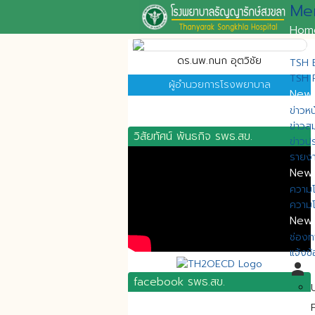
Me
Hom
New
ดร.นพ.กนก อุตวิชัย
TSH B
TSH 
ผู้อำนวยการโรงพยาบาล
New
ข่าวหน
ข่าวส
วิสัยทัศน์ พันธกิจ รพธ.สข.
ข่าวป
รายงา
New
ความโ
ความโ
New
ช่องท
แจ้งข
person
M
facebook รพธ.สข.