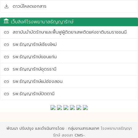
ดาวน์โหลดเอกสาร
save_alt
account_balance
เว็บลิงค์โรงพยาบาลธัญญารักษ์
สถาบันบำบัดรักษาและฟื้นฟูผู้ติดยาเสพติดแห่งชาติบรมราชชนนี
link
รพ.ธัญญารักษ์เชียงใหม่
link
รพ.ธัญญารักษ์ขอนแก่น
link
รพ.ธัญญารักษ์อุดรธานี
link
รพ.ธัญญารักษ์แม่ฮ่องสอน
link
รพ.ธัญญารักษ์ปัตตานี
link
พัฒนา ปรับปรุง และดำเนินการโดย : กลุ่มงานสารสนเทศ
โรงพยาบาลธัญญา
รักษ์ สงขลา
CMS-.