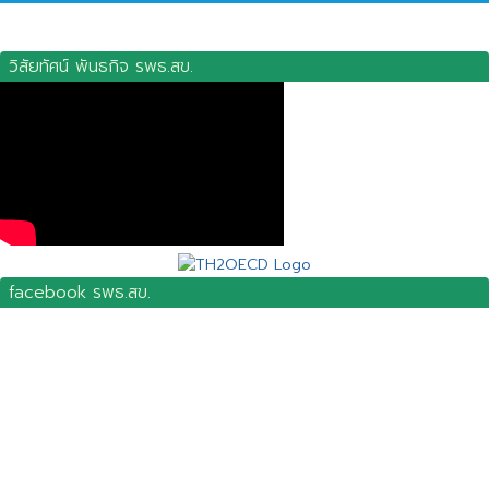
วิสัยทัศน์ พันธกิจ รพธ.สข.
facebook รพธ.สข.