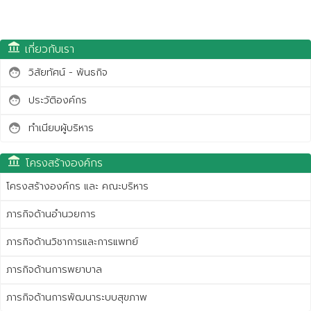
account_balance
เกี่ยวกับเรา
วิสัยทัศน์ - พันธกิจ
face
ประวัติองค์กร
face
ทำเนียบผู้บริหาร
face
account_balance
โครงสร้างองค์กร
โครงสร้างองค์กร และ คณะบริหาร
ภารกิจด้านอำนวยการ
ภารกิจด้านวิชาการและการแพทย์
ภารกิจด้านการพยาบาล
ภารกิจด้านการพัฒนาระบบสุขภาพ