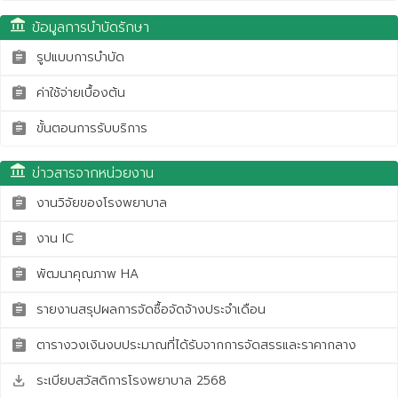
account_balance
ข้อมูลการบำบัดรักษา
รูปแบบการบำบัด
assignment
ค่าใช้จ่ายเบื้องต้น
assignment
ขั้นตอนการรับบริการ
assignment
account_balance
ข่าวสารจากหน่วยงาน
งานวิจัยของโรงพยาบาล
assignment
งาน IC
assignment
พัฒนาคุณภาพ HA
assignment
รายงานสรุปผลการจัดซื้อจัดจ้างประจำเดือน
assignment
ตารางวงเงินงบประมาณที่ได้รับจากการจัดสรรและราคากลาง
assignment
ระเบียบสวัสดิการโรงพยาบาล 2568
save_alt